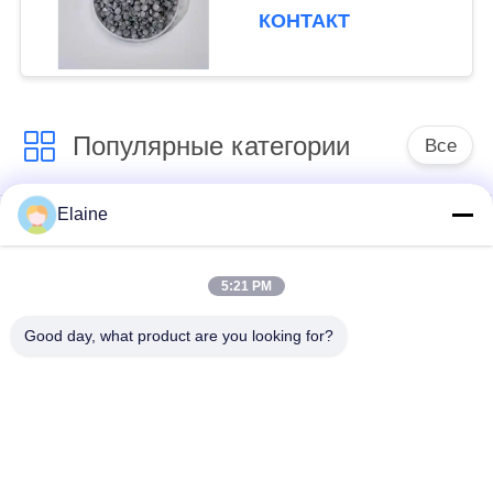
ПВХ для профиля и
КОНТАКТ
провода ПВХ
Популярные категории
Все
Elaine
средство для
Стабилизатор цинка
придания
кальция
термостойкости пвк
5:21 PM
Good day, what product are you looking for?
Зерна PVC
Соединения для
составные
установки на ПВХ
руководство
Промышленный
основало
пластификатор
стабилизатор пвк