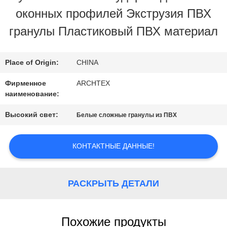
оконных профилей Экструзия ПВХ
ПРОВЕРКА
гранулы Пластиковый ПВХ материал
КАЧЕСТВА
Place of Origin:
CHINA
СВЯЖИТЕСЬ
Фирменное
ARCHTEX
наименование:
МЫ
Высокий свет:
Белые сложные гранулы из ПВХ
СПРОСИТЕ
КОНТАКТНЫЕ ДАННЫЕ!
ЦИТАТУ
РАСКРЫТЬ ДЕТАЛИ
КАРТА
САЙТА
Похожие продукты