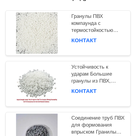
PRIVACY
Гранулы ПВХ
компаунда с
POLICY
термостойкостью
80°C, ударопрочный
КОНТАКТ
ПВХ компаунд для
литья под давлением
ПВХ фитингов
Устойчивость к
ударам Большие
гранулы из ПВХ,
предлагающие
КОНТАКТ
воспламеняемость UL
Standard Wire Cable
Соединение труб ПВХ
для формования
впрыском Гранилы