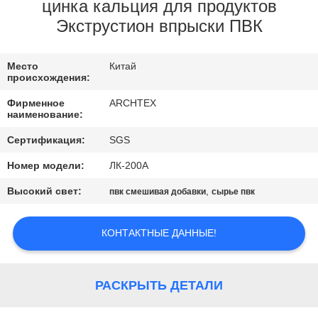
КАЧЕСТВА
цинка кальция для продуктов
Экструстион впрыски ПВК
СВЯЖИТЕСЬ
Место
Китай
МЫ
происхождения:
Фирменное
ARCHTEX
СПРОСИТЕ
наименование:
ЦИТАТУ
Сертификация:
SGS
Номер модели:
ЛК-200А
КАРТА
Высокий свет:
,
пвк смешивая добавки
сырье пвк
САЙТА
КОНТАКТНЫЕ ДАННЫЕ!
PRIVACY
POLICY
РАСКРЫТЬ ДЕТАЛИ