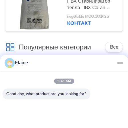
ПВХ Стабилизатор
тепла ПВХ Ca Zn
Кальций Цинк
negotiable MOQ:100KGS
Композитный
КОНТАКТ
Стабилизатор
порошок
Популярные категории
Все
Elaine
средство для
Стабилизатор цинка
придания
кальция
термостойкости пвк
5:46 AM
Good day, what product are you looking for?
Зерна PVC
Соединения для
составные
установки на ПВХ
руководство
Промышленный
основало