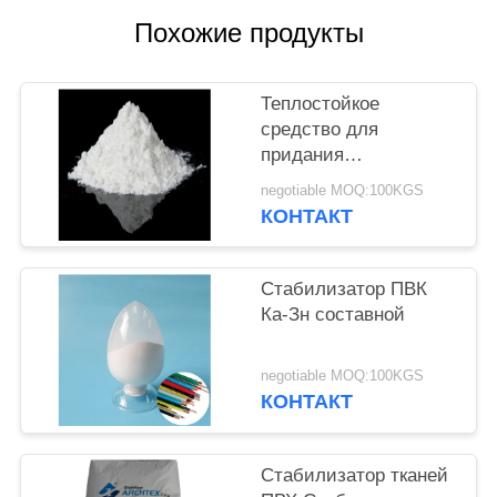
Похожие продукты
Теплостойкое
средство для
придания
термостойкости ПВК
negotiable MOQ:100KGS
цинка кальция для
КОНТАКТ
продуктов
Экструстион впрыски
ПВК
Стабилизатор ПВК
Ка-Зн составной
negotiable MOQ:100KGS
КОНТАКТ
Стабилизатор тканей