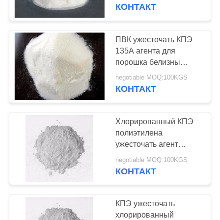
КАЧЕСТВА
пластиковых
КОНТАКТ
СВЯЖИТЕСЬ
ПВК ужесточать КПЭ
112
МЫ
135А агента для
Зерна PVC
порошка белизны
смесей профиля ПВК
СПРОСИТЕ
составные
negotiable MOQ:100KGS
деревянного
КОНТАКТ
ЦИТАТУ
пластикового
Хлорированный КПЭ
КАРТА
полиэтилена
САЙТА
ужесточать агент
27
КПЭ-135А для штуцера
negotiable MOQ:100KGS
Соединения для
трубы ПВК
КОНТАКТ
PRIVACY
установки на ПВХ
POLICY
КПЭ ужесточать
хлорированный