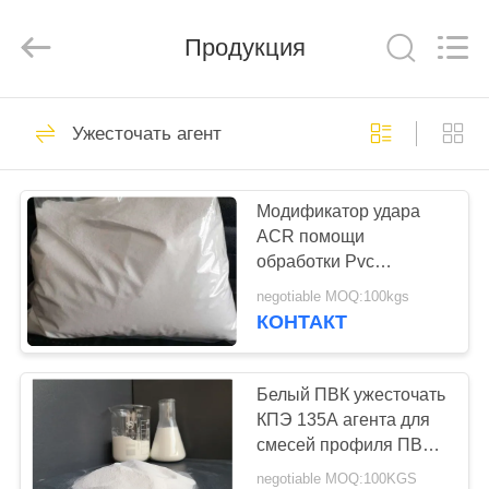
2026
Taizhou
Liancheng
Chemical
Продукция
Co.,
Ltd..
All
Rights
ДОМ
Reserved.
94
Ужесточать агент
средство для
ПРОДУКТЫ
придания
Модификатор удара
ACR помощи
термостойкости
О
обработки Pvc
НАС
пвк
акриловый
negotiable MOQ:100kgs
аддитивный для
КОНТАКТ
загородки профиля
73
ПУТЕШЕСТВИЕ
PVC
Стабилизатор
ФАБРИКИ
Белый ПВК ужесточать
КПЭ 135А агента для
цинка кальция
смесей профиля ПВК
ПРОВЕРКА
деревянных
negotiable MOQ:100KGS