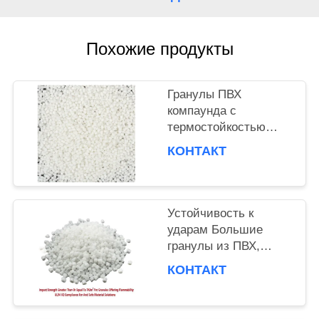
PRIVACY
Похожие продукты
POLICY
Гранулы ПВХ
компаунда с
термостойкостью
80°C, ударопрочный
КОНТАКТ
ПВХ компаунд для
литья под давлением
ПВХ фитингов
Устойчивость к
ударам Большие
гранулы из ПВХ,
предлагающие
КОНТАКТ
воспламеняемость UL
Standard Wire Cable