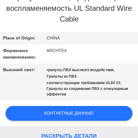
воспламеняемость UL Standard Wire
ПРОВЕРКА
Cable
КАЧЕСТВА
Place of Origin:
CHINA
СВЯЖИТЕСЬ
Фирменное
ARCHTEX
наименование:
МЫ
Высокий свет:
,
гранулы ПВХ высокого воздействия
,
Гранулы из ПВХ
СПРОСИТЕ
,
соответствующие требованиям UL94 V2
Гранулы из соединения ПВХ с огнеупорным
ЦИТАТУ
эффектом
КОНТАКТНЫЕ ДАННЫЕ!
КАРТА
САЙТА
РАСКРЫТЬ ДЕТАЛИ