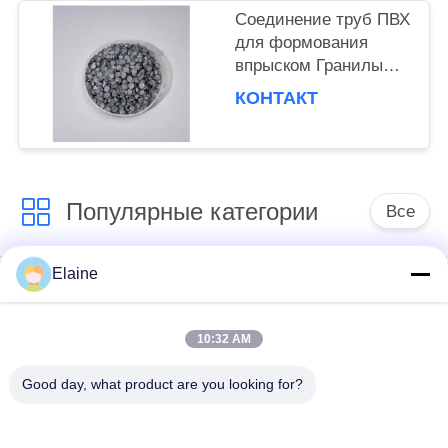
Соединение труб ПВХ
для формования
впрыском Гранилы
ПВХ для профиля и
КОНТАКТ
провода ПВХ
Популярные категории
Все
Elaine
средство для
Стабилизатор цинка
придания
кальция
термостойкости пвк
10:32 AM
Good day, what product are you looking for?
Зерна PVC
Соединения для
составные
установки на ПВХ