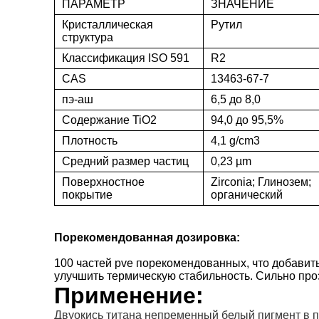
ПАРАМЕТР
ЗНАЧЕНИЕ
Кристаллическая
Рутил
структура
Классификация ISO 591
R2
CAS
13463-67-7
пэ-аш
6,5 до 8,0
Содержание TiO2
94,0 до 95,5%
Плотность
4,1 g/cm3
Средний размер частиц
0,23 µm
Поверхностное
Zirconia; Глинозем;
покрытие
органический
Порекомендованная дозировка:
100 частей pve порекомендованных, что добавить
улучшить термическую стабильность. Сильно пр
Применение:
Двуокись титана непременный белый пигмент в п