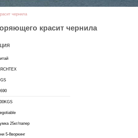
расит чернила
оряющего красит чернила
ция
итай
ARCHTEX
SGS
690
100KGS
egotiable
умка 25кг/папер
ни 5-8воркинг