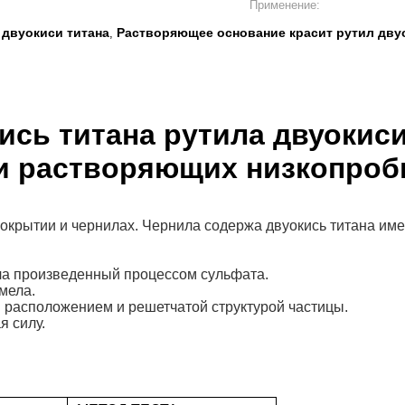
Применение:
двуокиси титана
Растворяющее основание красит рутил дву
,
сь титана рутила двуокиси
и растворяющих низкопроб
крытии и чернилах. Чернила содержа двуокись титана имею
ила произведенный процессом сульфата.
мела.
 расположением и решетчатой структурой частицы.
я силу.