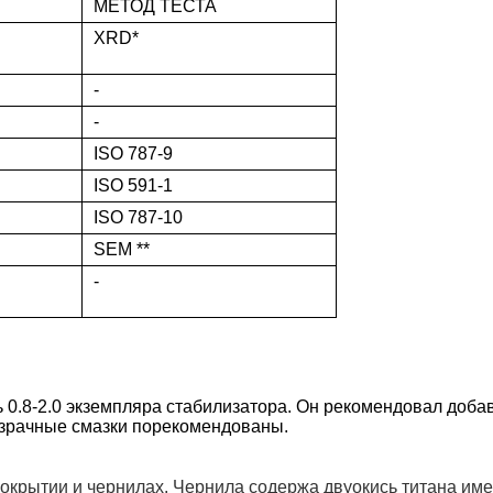
МЕТОД ТЕСТА
XRD*
-
-
ISO 787-9
ISO 591-1
ISO 787-10
SEM **
-
 0.8-2.0 экземпляра стабилизатора. Он рекомендовал доба
озрачные смазки порекомендованы.
окрытии и чернилах. Чернила содержа двуокись титана им