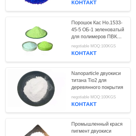
КОНТАКТ
ПВК
Порошок Кас Но.1533-
45-5 ОБ-1 зеленоватый
для полимеров ПВК
Стыреник акриловых
negotiable MOQ:100KGS
КОНТАКТ
Nanoparticle двуокиси
титана Tio2 для
деревянного покрытия
negotiable MOQ:100KGS
КОНТАКТ
Промышленный крася
пигмент двуокиси