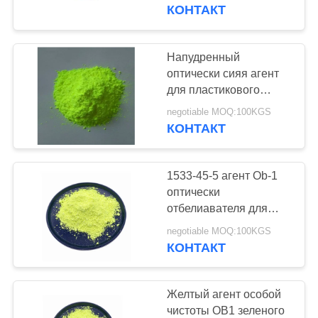
КАЧЕСТВА
КОНТАКТ
СВЯЖИТЕСЬ
Напудренный
МЫ
оптически сияя агент
для пластикового
Ауксиляры Кас 1533 45
СПРОСИТЕ
negotiable MOQ:100KGS
5
КОНТАКТ
ЦИТАТУ
1533-45-5 агент Ob-1
КАРТА
оптически
САЙТА
отбелиавателя для
пластиковых труб
negotiable MOQ:100KGS
заполнителей PVC
КОНТАКТ
PRIVACY
POLICY
Желтый агент особой
чистоты OB1 зеленого