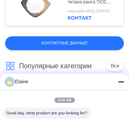
титана ранга TiO2
белый
negotiable MOQ:100KGS
КОНТАКТ
КОНТАКТНЫЕ ДАННЫЕ!
Популярные категории
Все
Elaine
средство для
Стабилизатор цинка
придания
кальция
термостойкости пвк
8:49 AM
Good day, what product are you looking for?
Зерна PVC
Соединения для
составные
установки на ПВХ