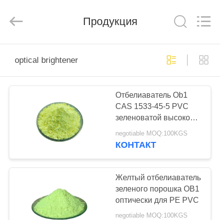
2025
Taizhou
Liancheng
Chemical
Продукция
Co.,
Ltd..
All
Rights
ДОМ
Reserved.
optical brightener
ПРОДУКТЫ
Отбелиаватель Ob1
CAS 1533-45-5 PVC
О
зеленоватой высокой
НАС
эффективности
negotiable MOQ:100KGS
порошка оптически
КОНТАКТ
ПУТЕШЕСТВИЕ
ФАБРИКИ
Желтый отбелиаватель
зеленого порошка OB1
оптически для PE PVC
ПРОВЕРКА
negotiable MOQ:100KGS