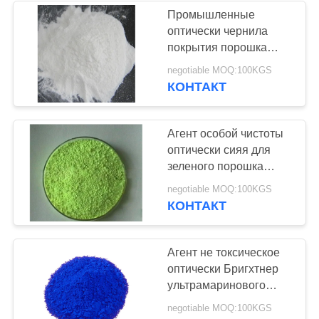
Промышленные
оптически чернила
покрытия порошка
Титанюм двуокиси
negotiable MOQ:100KGS
рутила пигментов сияя
КОНТАКТ
агента неорганические
Агент особой чистоты
оптически сияя для
зеленого порошка
пластмассы ОБ-1
negotiable MOQ:100KGS
К28Х18Н2О2
КОНТАКТ
желтоватого
Агент не токсическое
оптически Бригхтнер
ультрамаринового
пигмента оптически
negotiable MOQ:100KGS
сияя для продуктов