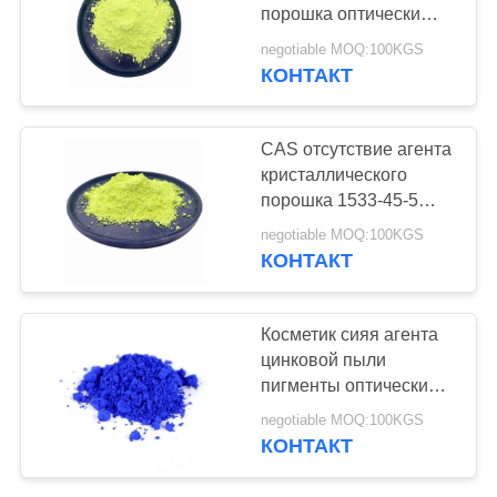
порошка оптически
сияя для PVC
negotiable MOQ:100KGS
КОНТАКТ
CAS отсутствие агента
кристаллического
порошка 1533-45-5
оптически сияя для
negotiable MOQ:100KGS
пластмассы
КОНТАКТ
Косметик сияя агента
цинковой пыли
пигменты оптически
неорганические
negotiable MOQ:100KGS
ультрамариновые
КОНТАКТ