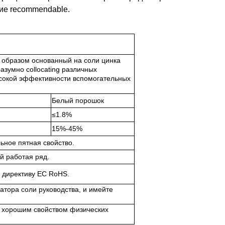
ние recommendable.
 образом основанный на соли цинка
азумно collocating различных
сокой эффективности вспомогательных
Белый порошок
≤1.8%
15%-45%
ьное пятная свойство.
й работая ряд.
е директиву ЕС RoHS.
затора соли руководства, и имейте
с хорошим свойством физических