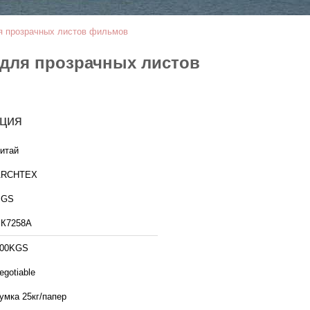
я прозрачных листов фильмов
 для прозрачных листов
ция
итай
ARCHTEX
SGS
К7258А
100KGS
egotiable
умка 25кг/папер