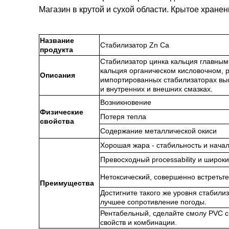
Магазин в крутой и сухой области. Крытое хране
Название
Стабилизатор Zn Ca
продукта
Стабилизатор цинка кальция главным
кальция органическом кисловочном, р
Описания
импортированных стабилизаторах вы
и внутренних и внешних смазках.
Возникновение
Физические
Потеря тепла
свойства
Содержание металлической окиси
Хорошая жара - стабильность и начал
Превосходный processability и широки
Нетоксический, совершенно встретьт
Преимущества
Достигните такого же уровня стабили
лучшее сопротивление погоды.
Рентабельный, сделайте смолу PVC 
свойств и комбинации.