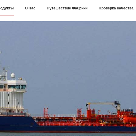
одукты
О Нас
Путешествие Фабрики
Проверка Качества