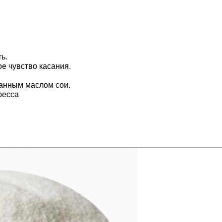
ь.
е чувство касания.
ванным маслом сои.
ресса