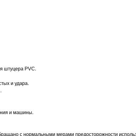
ля штуцера PVC.
тых и удара.
.
ания и машины.
обращано с нормальными мерами предосторожности исполь