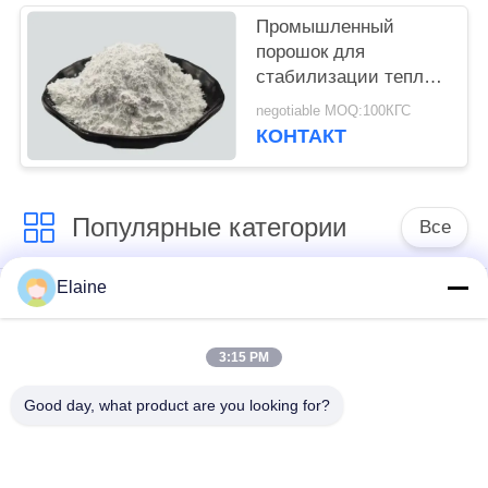
Промышленный
порошок для
стабилизации тепла
из ПВХ для труб ПВХ
negotiable MOQ:100КГС
КОНТАКТ
Популярные категории
Все
Elaine
средство для
Стабилизатор цинка
придания
кальция
термостойкости пвк
3:15 PM
Good day, what product are you looking for?
Зерна PVC
Соединения для
составные
установки на ПВХ