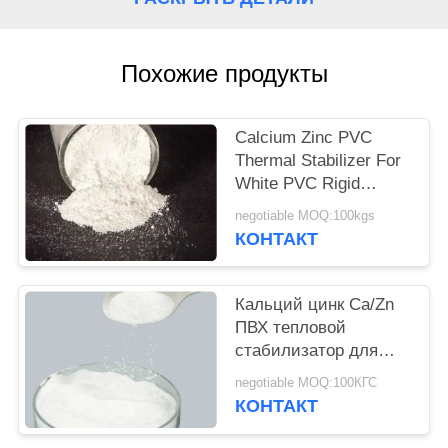
Похожие продукты
Calcium Zinc PVC
Thermal Stabilizer For
White PVC Rigid
Profile Calcium Zinc
negotiable MOQ:100kgs
Stabilizer For Pvc
КОНТАКТ
Rigid Pipe Sheet WPC
Кальций цинк Ca/Zn
ПВХ тепловой
стабилизатор для
труб Ca Zn ПВХ
negotiable MOQ:100КГС
тепловой
КОНТАКТ
стабилизатор для
ПВХ профиля