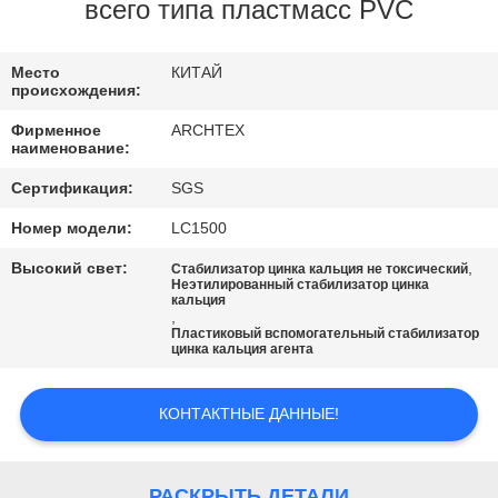
КАЧЕСТВА
всего типа пластмасс PVC
СВЯЖИТЕСЬ
Место
КИТАЙ
происхождения:
МЫ
Фирменное
ARCHTEX
наименование:
СПРОСИТЕ
Сертификация:
SGS
ЦИТАТУ
Номер модели:
LC1500
Высокий свет:
,
Стабилизатор цинка кальция не токсический
КАРТА
Неэтилированный стабилизатор цинка
кальция
,
САЙТА
Пластиковый вспомогательный стабилизатор
цинка кальция агента
PRIVACY
КОНТАКТНЫЕ ДАННЫЕ!
POLICY
РАСКРЫТЬ ДЕТАЛИ