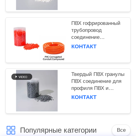
and Aging Resistance
ПВХ гофрированный
трубопровод
соединение
самотушающийся
КОНТАКТ
ПВХ складной
электрический кабель
гофрированный
трубопровод
Твердый ПВХ гранулы
соединение
ПВХ соединение для
профиля ПВХ и
инъекционных труб
КОНТАКТ
ПВХ
Популярные категории
Все