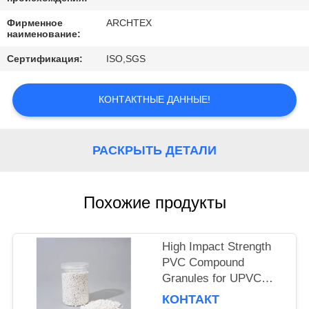
КАЧЕСТВА
Фирменное
ARCHTEX
наименование:
СВЯЖИТЕСЬ
Сертификация:
ISO,SGS
МЫ
КОНТАКТНЫЕ ДАННЫЕ!
СПРОСИТЕ
ЦИТАТУ
РАСКРЫТЬ ДЕТАЛИ
SITEMAP
Похожие продукты
PRIVACY
POLICY
High Impact Strength
PVC Compound
Granules for UPVC
Fitting with Chemical
КОНТАКТ