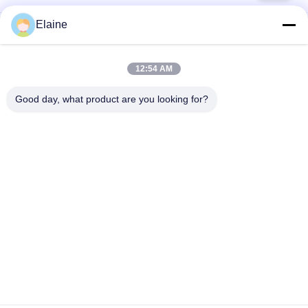
Elaine
средство для
Стабилизатор цинка
придания
кальция
термостойкости пвк
12:54 AM
Good day, what product are you looking for?
Зерна PVC
Соединения для
составные
установки на ПВХ
руководство
Промышленный
основало
пластификатор
стабилизатор пвк
модификатор удара
Смазка ПВК
для пвк