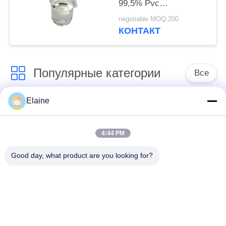
99,5% Pvc
неразрешимой
negotiable MOQ:200
диоктиловый
КОНТАКТ
Популярные категории
Все
Elaine
средство для
Стабилизатор цинка
придания
кальция
термостойкости пвк
4:44 PM
Good day, what product are you looking for?
Зерна PVC
Соединения для
составные
установки на ПВХ
руководство
Промышленный
основало
пластификатор
стабилизатор пвк