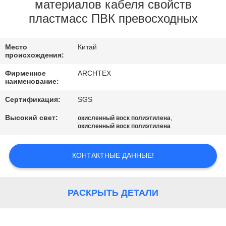
КАЧЕСТВА
материалов кабеля свойств
пластмасс ПВК превосходных
СВЯЖИТЕСЬ
Место
Китай
МЫ
происхождения:
Фирменное
ARCHTEX
СПРОСИТЕ
наименование:
ЦИТАТУ
Сертификация:
SGS
Высокий свет:
,
окисленный воск полиэтилена
окисленный воск полиэтилена
КАРТА
САЙТА
КОНТАКТНЫЕ ДАННЫЕ!
PRIVACY
РАСКРЫТЬ ДЕТАЛИ
POLICY