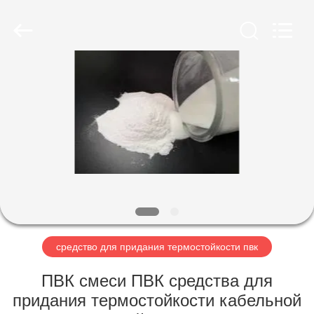
2026
Taizhou
Liancheng
Chemical
Co.,
Ltd..
All
Rights
ДОМ
Reserved.
ПРОДУКТЫ
О
НАС
ПУТЕШЕСТВИЕ
ФАБРИКИ
средство для придания термостойкости пвк
ПВК смеси ПВК средства для
ПРОВЕРКА
придания термостойкости кабельной