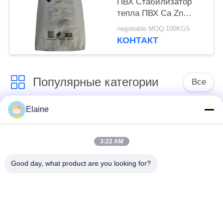
ПВХ Стабилизатор
тепла ПВХ Ca Zn
Кальций Цинк
negotiable MOQ:100KGS
Композитный
КОНТАКТ
Стабилизатор
порошок
Популярные категории
Все
Elaine
средство для
Стабилизатор цинка
придания
кальция
термостойкости пвк
3:22 AM
Good day, what product are you looking for?
Зерна PVC
Соединения для
составные
установки на ПВХ
руководство
Промышленный
основало