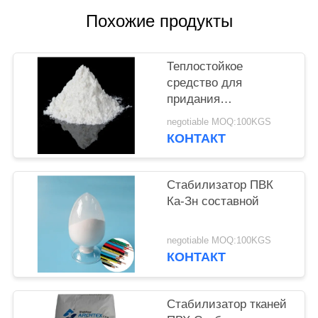
Похожие продукты
Теплостойкое
средство для
придания
термостойкости ПВК
negotiable MOQ:100KGS
цинка кальция для
КОНТАКТ
продуктов
Экструстион впрыски
ПВК
Стабилизатор ПВК
Ка-Зн составной
negotiable MOQ:100KGS
КОНТАКТ
Стабилизатор тканей