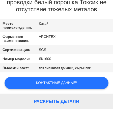
КАЧЕСТВА
проводки белый порошка Токсик не
отсутствие тяжелых металов
СВЯЖИТЕСЬ
Место
Китай
МЫ
происхождения:
Фирменное
ARCHTEX
СПРОСИТЕ
наименование:
ЦИТАТУ
Сертификация:
SGS
Номер модели:
ЛК1600
КАРТА
Высокий свет:
,
пвк смешивая добавки
сырье пвк
САЙТА
КОНТАКТНЫЕ ДАННЫЕ!
PRIVACY
POLICY
РАСКРЫТЬ ДЕТАЛИ